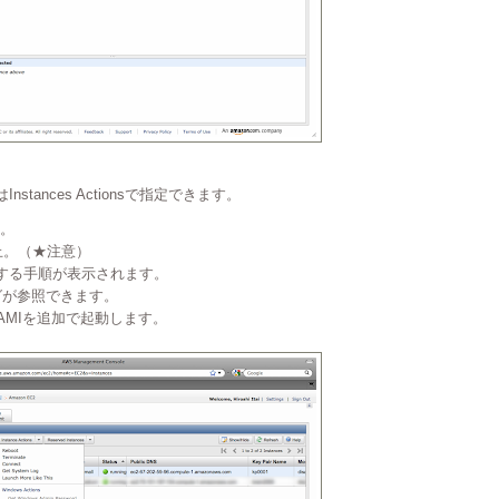
stances Actionsで指定できます。
動。
の停止。（★注意）
グインする手順が表示されます。
テムログが参照できます。
 : 同じAMIを追加で起動します。