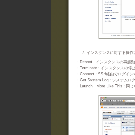
7. インスタンスに対する操作はIn
・Reboot : インスタンスの再起
・Terminate : インスタンス
・Connect : SSH経由でロ
・Get System Log : シス
・Launch More Like This