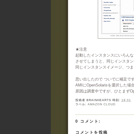
★注意
起動したインスタンスにいろんなも
させてしまうと、同じインスタン
同じインスタンスイメージ、つま
思い出したので ついでに補足で
AMIにOpenSolarisを選
原因は調査中ですが、ひとまずOpe
投稿者
BRAINHEARTS
時刻:
19:31
ラベル:
AMAZON CLOUD
0 コメント:
コメントを投稿