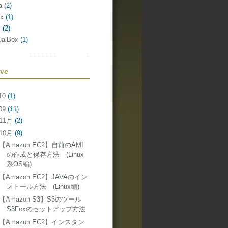
a
(2)
ux
(1)
c
(2)
tualBox
(1)
ive
10
(1)
09
(11)
11月
(2)
10月
(9)
【Amazon EC2】自前のAMI
の作成と保存方法 (Linux
系OS編)
【Amazon EC2】JAVAのイン
ストール方法 (Linux編)
【Amazon S3】S3のツール
S3Foxのセットアップ方法
【Amazon EC2】インスタン