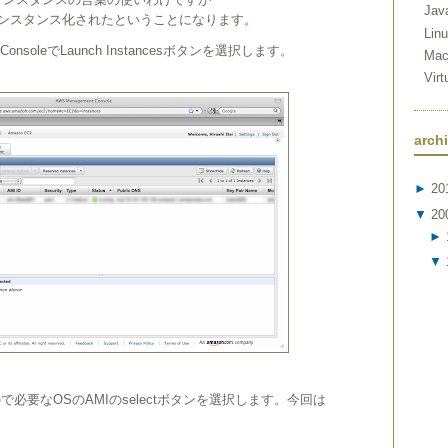
Jav
インスタンス化されたということになります。
Lin
 ConsoleでLaunch Instancesボタンを選択します。
Ma
Vir
arch
►
20
▼
20
►
▼
で必要なOSのAMIのselectボタンを選択します。今回は