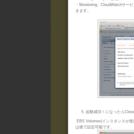
・Monitoring : Cloud
きます。
5. 起動成功！になったらClo
EBS Volumes(インスタンスが使
は後で設定可能です。