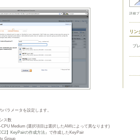
詳細プ
リン
ブ
スのパラメータを設定します。
スタンス数
 か High-CPU Medium (選択項目は選択したAMIによって異なります)
 EC2】KeyPairの作成方法』
で作成したKeyPair
ty Group