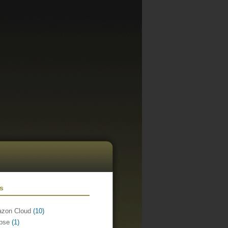
ls
zon Cloud
(10)
ipse
(1)