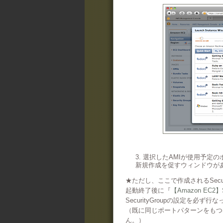
3. 選択したAMIが使用予定の
新規作成を促すウィンドウが
★ただし、ここで作成されるSecu
起動終了後に『
【Amazon E
SecurityGroupの設定を必ず
（既に同じポートパターンをもつSe
ん。）