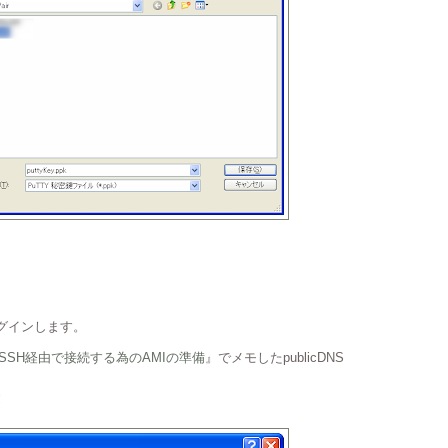
ログインします。
2】SSH経由で接続する為のAMIの準備
』でメモしたpublicDNS
鍵