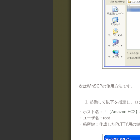
次はWinSCPの使用方法です。
1. 起動して以下を指定し、
・ホスト名：『
【Amazon EC
・ユーザ名：root
・秘密鍵：作成したPuTTY用の