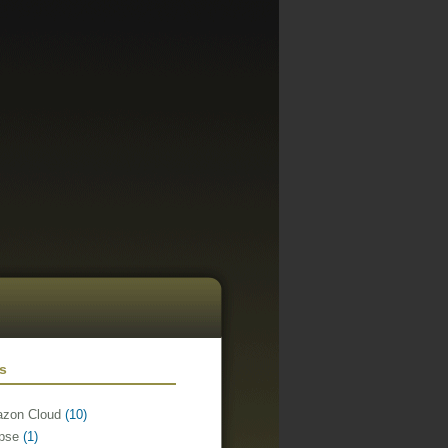
ls
zon Cloud
(10)
ipse
(1)