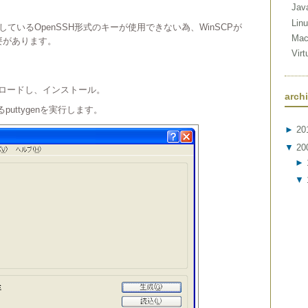
Jav
Lin
で使用しているOpenSSH形式のキーが使用できない為、WinSCPが
Ma
必要があります。
Vir
ロードし、インストール。
arch
puttygenを実行します。
►
20
▼
20
►
▼