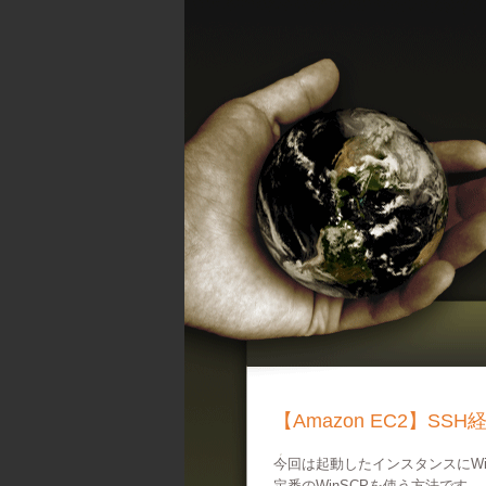
【Amazon EC2】SS
今回は起動したインスタンスにWi
定番のWinSCPを使う方法です。