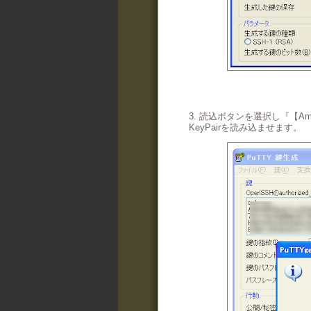
3. 読込ボタンを選択し『
【Am
KeyPairを読み込ませます。