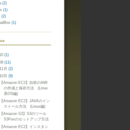
a
(2)
ux
(1)
c
(2)
tualBox
(1)
ive
10
(1)
09
(11)
11月
(2)
10月
(9)
【Amazon EC2】自前のAMI
の作成と保存方法 (Linux
系OS編)
【Amazon EC2】JAVAのイン
ストール方法 (Linux編)
【Amazon S3】S3のツール
S3Foxのセットアップ方法
【Amazon EC2】インスタン