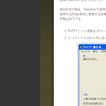
WinSCPの場合、TeraTerm
使用するPutty形式に変換する
手順は以下です。
1.
PuTTYごった煮版
をダウン
2. インストールされた中にある