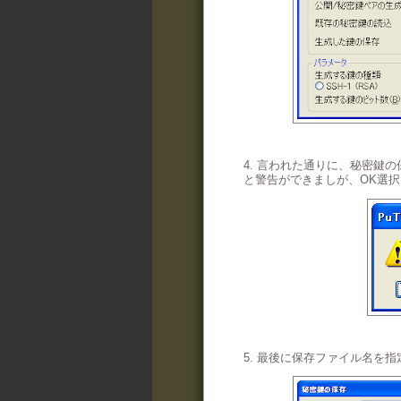
4. 言われた通りに、秘密鍵
と警告ができましが、OK選択
5. 最後に保存ファイル名を